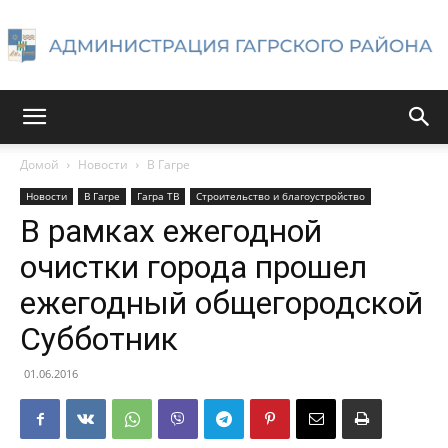
Администрация
Домой
Новости
В Гагре
Новости
В Гагре
Гагра ТВ
Строительство и благоустройство
Гагрского
В рамках ежегодной
очистки города прошел
ежегодный общегородской
района
Субботник
01.06.2016