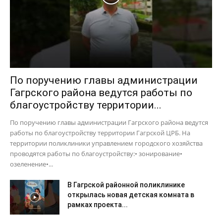
По поручению главы администрации
Гагрского района ведутся работы по
благоустройству территории...
По поручению главы администрации Гагрского района ведутся
работы по благоустройству территории Гагрской ЦРБ. На
территории поликлиники управлением городского хозяйства
проводятся работы по благоустройству:• зонирование•
озеленение•...
В Гагрской районной поликлинике
открылась новая детская комната в
рамках проекта...