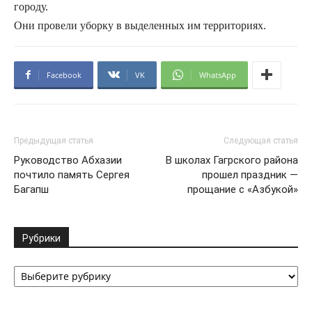
городу.
Они провели уборку в выделенных им территориях.
Facebook
VK
WhatsApp
Предыдущая статья
Следующая статья
Руководство Абхазии
В школах Гагрского района
почтило память Сергея
прошел праздник —
Багапш
прощание с «Азбукой»
Рубрики
Рубрики