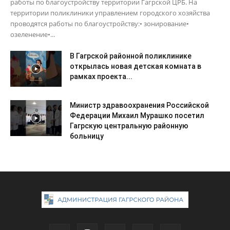
работы по благоустройству территории Гагрской ЦРБ. На
территории поликлиники управлением городского хозяйства
проводятся работы по благоустройству:• зонирование•
озеленение•...
В Гагрской районной поликлинике
открылась новая детская комната в
рамках проекта...
Министр здравоохранения Российской
Федерации Михаил Мурашко посетил
Гагрскую центральную районную
больницу