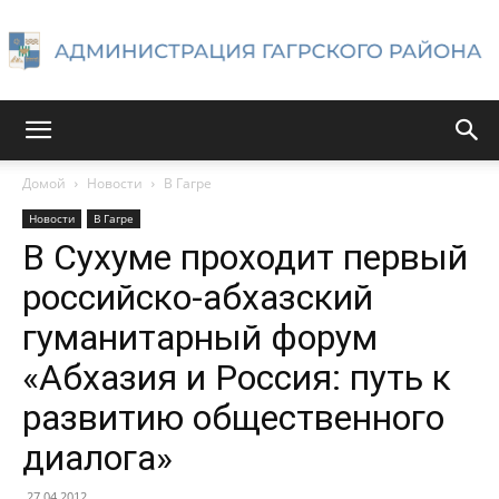
Администрация
Домой
Новости
В Гагре
Новости
В Гагре
Гагрского
В Сухуме проходит первый
российско-абхазский
гуманитарный форум
района
«Абхазия и Россия: путь к
развитию общественного
диалога»
27.04.2012