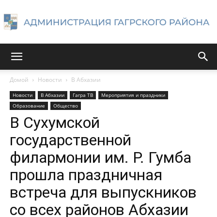
Администрация
Домой
Новости
В Абхазии
Новости
В Абхазии
Гагра ТВ
Мероприятия и праздники
Гагрского
Образование
Общество
В Сухумской
государственной
района
филармонии им. Р. Гумба
прошла праздничная
встреча для выпускников
со всех районов Абхазии