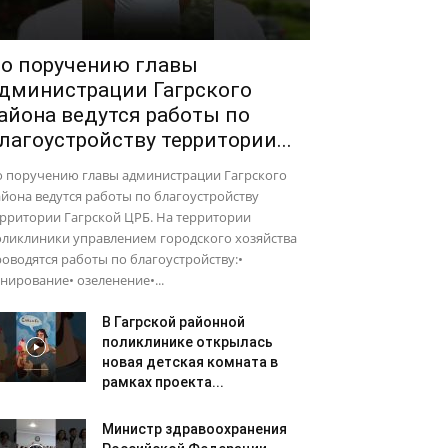
о поручению главы
дминистрации Гагрского
айона ведутся работы по
лагоустройству территории...
о поручению главы администрации Гагрского
йона ведутся работы по благоустройству
рритории Гагрской ЦРБ. На территории
оликлиники управлением городского хозяйства
оводятся работы по благоустройству:•
нирование• озеленение•...
В Гагрской районной
поликлинике открылась
новая детская комната в
рамках проекта...
Министр здравоохранения