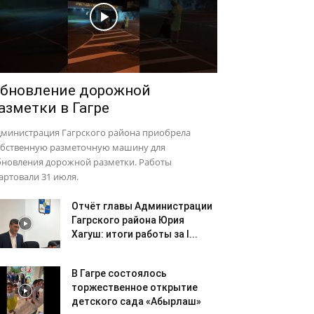
бновление дорожной
азметки в Гагре
дминистрация Гагрского района приобрела
обственную разметочную машину для
бновления дорожной разметки. Работы
артовали 31 июля.
Отчёт главы Администрации
Гагрского района Юрия
Хагуш: итоги работы за I...
В Гагре состоялось
торжественное открытие
детского сада «Абырлаш»