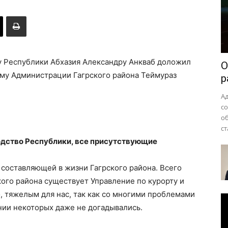
района
ту Республики Абхазия Александру Анкваб доложил
О
зму Администрации Гагрского района Теймураз
р
А
с
о
ст
дство Республики, все присутствующие
 составляющей в жизни Гагрского района. Всего
кого района существует Управление по курорту и
, тяжелым для нас, так как со многими проблемами
нии некоторых даже не догадывались.