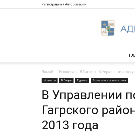
Регистрация / Авторизация
ГЛ
Домой
Новости
В Гагре
В Управлении по кур
Новости
В Гагре
Туризм
Экономика и политика
В Управлении п
Гагрского райо
2013 года