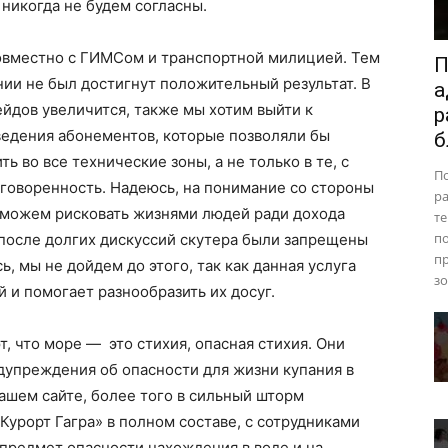
никогда не будем согласны.
овместно с ГИМСом и транспортной милицией. Тем
П
нии не был достигнут положительный результат. В
а
ейдов увеличится, также мы хотим выйти к
р
едения абонементов, которые позволяли бы
б
 во все технические зоны, а не только в те, с
П
оговоренность. Надеюсь, на понимание со стороны
ра
 можем рисковать жизнями людей ради дохода
те
п
 после долгих дискуссий скутера были запрещены
пр
, мы не дойдем до этого, так как данная услуга
зо
 и помогает разнообразить их досуг.
, что море — это стихия, опасная стихия. Они
упреждения об опасности для жизни купания в
ашем сайте, более того в сильный шторм
Курорт Гагра» в полном составе, с сотрудниками
предмет опасности нахождения в воде и на