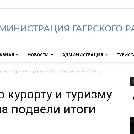
АВНАЯ
НОВОСТИ
АДМИНИСТРАЦИЯ
ТУРИС
Администрация
орту и туризму Гагрского района подвели итоги 2013 года
о курорту и туризму
Р
Гагрского
на подвели итоги