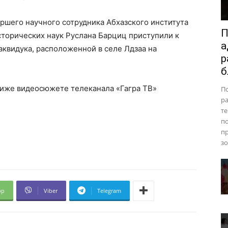
ршего научного сотрудника Абхазского института
П
сторических наук Руслана Барциц приступили к
а
квидука, расположенной в селе Лдзаа на
р
б
иже видеосюжете телеканала «Гагра ТВ»
П
ра
те
п
пр
зо
pp
Viber
Telegram