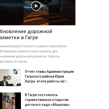
бновление дорожной
азметки в Гагре
дминистрация Гагрского района приобрела
обственную разметочную машину для
бновления дорожной разметки. Работы
артовали 31 июля.
Отчёт главы Администрации
Гагрского района Юрия
Хагуш: итоги работы за I...
В Гагре состоялось
торжественное открытие
детского сада «Абырлаш»