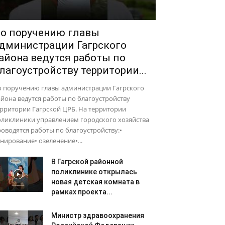
о поручению главы
дминистрации Гагрского
айона ведутся работы по
лагоустройству территории...
о поручению главы администрации Гагрского
йона ведутся работы по благоустройству
рритории Гагрской ЦРБ. На территории
оликлиники управлением городского хозяйства
оводятся работы по благоустройству:•
нирование• озеленение•...
В Гагрской районной
поликлинике открылась
новая детская комната в
рамках проекта...
Министр здравоохранения