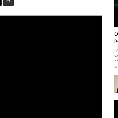
района
О
р
А
с
о
ст