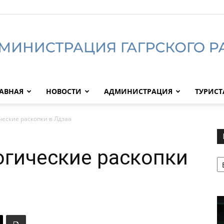
АВНАЯ
НОВОСТИ
АДМИНИСТРАЦИЯ
ТУРИС
Администрация
ческие раскопки в Лдзаа
огические раскопки
Р
Гагрского