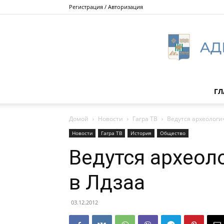
Регистрация / Авторизация
ГЛ
Домой
Новости
Гагра ТВ
Ведутся археологи
Новости
Гагра ТВ
История
Общество
Ведутся археол
в Лдзаа
03.12.2012