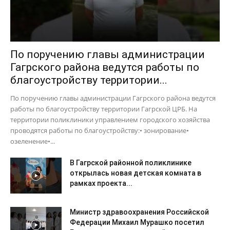
По поручению главы администрации
Гагрского района ведутся работы по
благоустройству территории...
По поручению главы администрации Гагрского района ведутся
работы по благоустройству территории Гагрской ЦРБ. На
территории поликлиники управлением городского хозяйства
проводятся работы по благоустройству:• зонирование•
озеленение•...
В Гагрской районной поликлинике
открылась новая детская комната в
рамках проекта...
Министр здравоохранения Российской
Федерации Михаил Мурашко посетил