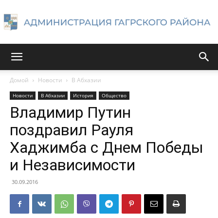
Администрация
Домой
Новости
В Абхазии
Новости
В Абхазии
История
Общество
Гагрского
Владимир Путин
поздравил Рауля
Хаджимба с Днем Победы
района
и Независимости
30.09.2016