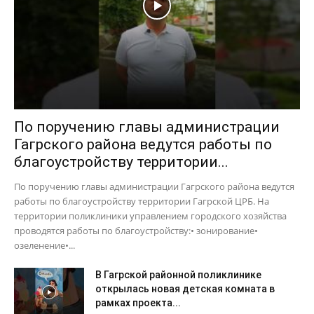
По поручению главы администрации
Гагрского района ведутся работы по
благоустройству территории...
По поручению главы администрации Гагрского района ведутся
работы по благоустройству территории Гагрской ЦРБ. На
территории поликлиники управлением городского хозяйства
проводятся работы по благоустройству:• зонирование•
озеленение•...
В Гагрской районной поликлинике
открылась новая детская комната в
рамках проекта...