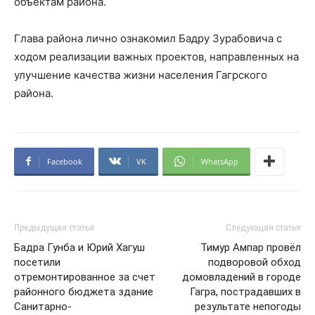
объектам района.
Глава района лично ознакомил Бадру Зурабовича с
ходом реализации важных проектов, направленных на
улучшение качества жизни населения Гагрского
района.
Facebook
VK
WhatsApp
Предыдущая статья
Следующая статья
Бадра Гунба и Юрий Хагуш
Тимур Ампар провёл
посетили
подворовой обход
отремонтированное за счет
домовладений в городе
районного бюджета здание
Гагра, пострадавших в
Санитарно-
результате непогоды