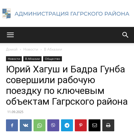
Администрация
Домой
Новости
В Абхазии
Новости
В Абхазии
Общество
Гагрского
Юрий Хагуш и Бадра Гунба
совершили рабочую
поездку по ключевым
района
объектам Гагрского района
11.09.2025