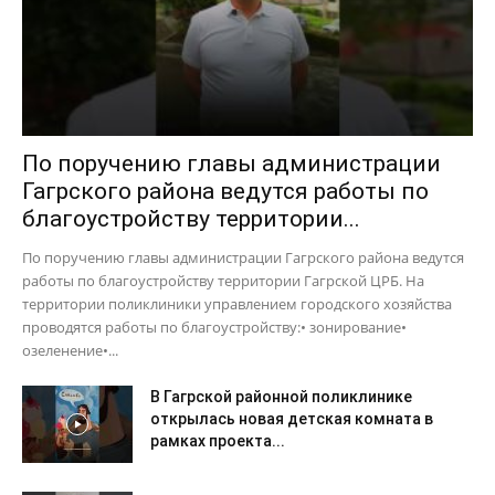
По поручению главы администрации
Гагрского района ведутся работы по
благоустройству территории...
По поручению главы администрации Гагрского района ведутся
работы по благоустройству территории Гагрской ЦРБ. На
территории поликлиники управлением городского хозяйства
проводятся работы по благоустройству:• зонирование•
озеленение•...
В Гагрской районной поликлинике
открылась новая детская комната в
рамках проекта...