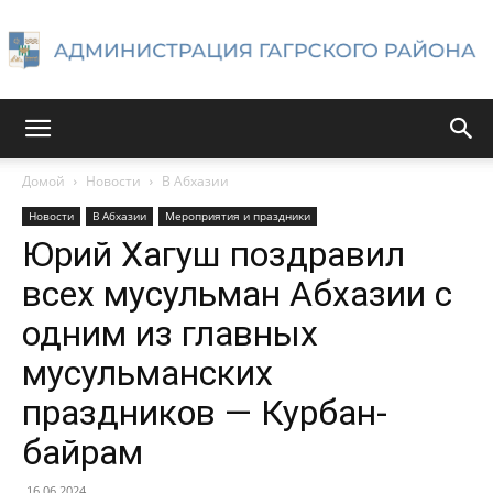
Администрация
Домой
Новости
В Абхазии
Новости
В Абхазии
Мероприятия и праздники
Гагрского
Юрий Хагуш поздравил
всех мусульман Абхазии с
одним из главных
района
мусульманских
праздников — Курбан-
байрам
16.06.2024