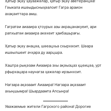
Ҳатыр зқәу ҳауаажәлар, ҳатыр зқәу аветеранцәа!
Гәыкала ишәыдысныҳәалоит Гагра араион
ахақәиттәра амш.
Гагратәи аиааира ҳтоурых азы акрацанакуеит, ари
рапхьатәи аиааира акәхеит ҳаибашьрағы.
Ҳатыр зқәу анацәа, шәеацхьа схырхәоит. Шәара
ишәылшеит ачҳара ду аарцшра.
Хаштра рықәзам Аиааира зхы ақәызцаз ҳцеицәа, урт
рфырхацара наунагза ҳажәлар ирзынхоит.
Нагзара ақәзааит Аиааира! Нагзара ақәзааит
ахыңшымра! Шьардаамта Апсынра!
Уважаемые жители Гагрского района! Дорогие