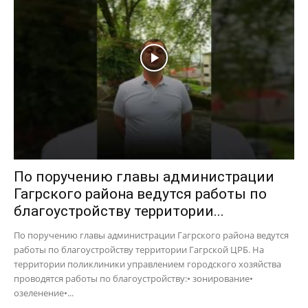
По поручению главы администрации
Гагрского района ведутся работы по
благоустройству территории...
По поручению главы администрации Гагрского района ведутся
работы по благоустройству территории Гагрской ЦРБ. На
территории поликлиники управлением городского хозяйства
проводятся работы по благоустройству:• зонирование•
озеленение•...