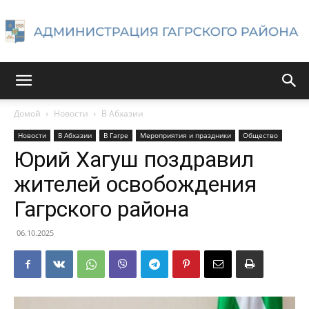
Администрация
Домой
Новости
В Абхазии
Новости
В Абхазии
В Гагре
Мероприятия и праздники
Общество
Гагрского
Юрий Хагуш поздравил
жителей освобождения
Гагрского района
района
06.10.2025