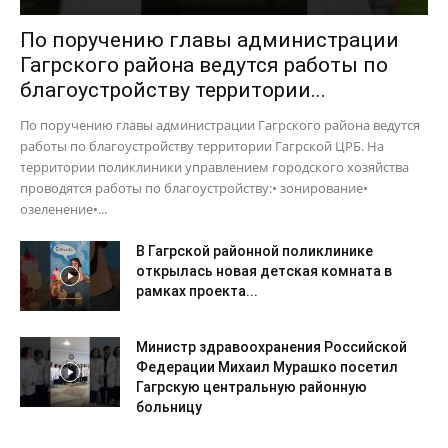
По поручению главы администрации
Гагрского района ведутся работы по
благоустройству территории...
По поручению главы администрации Гагрского района ведутся
работы по благоустройству территории Гагрской ЦРБ. На
территории поликлиники управлением городского хозяйства
проводятся работы по благоустройству:• зонирование•
озеленение•...
В Гагрской районной поликлинике
открылась новая детская комната в
рамках проекта...
Министр здравоохранения Российской
Федерации Михаил Мурашко посетил
Гагрскую центральную районную
больницу