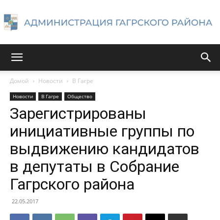
Администрация
Домой
Новости
В Гагре
Новости
В Гагре
Общество
Гагрского
Зарегистрированы
инициативные группы по
выдвижению кандидатов
района
в депутаты в Собрание
Гагрского района
22.05.2017