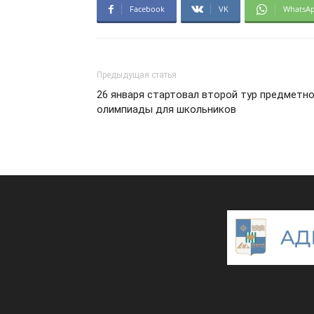
Facebook
VK
WhatsA
Предыдущая статья
26 января стартовал второй тур предметн
олимпиады для школьников