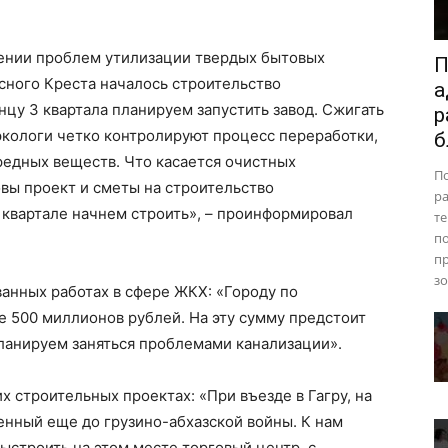
ении проблем утилизации твердых бытовых
П
расного Креста началось строительство
а
цу 3 квартала планируем запустить завод. Сжигать
р
экологи четко контролируют процесс переработки,
б
вредных веществ. Что касается очистных
П
вы проект и сметы на строительство
ра
 квартале начнем строить», – проинформировал
те
п
пр
зо
анных работах в сфере ЖКХ: «Городу по
 500 миллионов рублей. На эту сумму предстоит
 планируем заняться проблемами канализации».
х строительных проектах: «При въезде в Гагру, на
енный еще до грузино-абхазской войны. К нам
строить на этом месте торговый центр, с