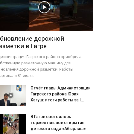
бновление дорожной
азметки в Гагре
дминистрация Гагрского района приобрела
обственную разметочную машину для
бновления дорожной разметки. Работы
артовали 31 июля.
Отчёт главы Администрации
Гагрского района Юрия
Хагуш: итоги работы за I...
В Гагре состоялось
торжественное открытие
детского сада «Абырлаш»