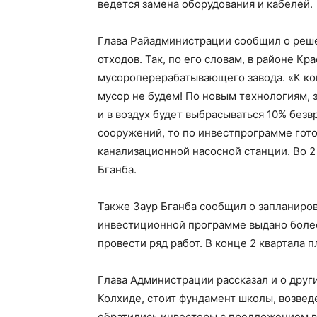
ведется замена оборудования и кабелей.
Глава Райадминистрации сообщил о реш
отходов. Так, по его словам, в районе К
мусороперерабатывающего завода. «К кон
мусор не будем! По новым технологиям, 
и в воздух будет выбрасываться 10% без
сооружений, то по инвестпрограмме гото
канализационной насосной станции. Во 2
Бганба.
Также Заур Бганба сообщил о запланиров
инвестиционной программе выдано более
провести ряд работ. В конце 2 квартала
Глава Администрации рассказал и о други
Колхиде, стоит фундамент школы, возвед
обратились инвесторы с предложением вы