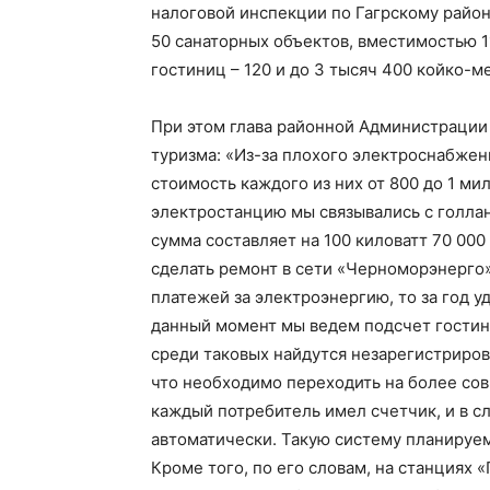
налоговой инспекции по Гагрскому райо
50 санаторных объектов, вместимостью 1
гостиниц – 120 и до 3 тысяч 400 койко-ме
При этом глава районной Администрации
туризма: «Из-за плохого электроснабжени
стоимость каждого из них от 800 до 1 ми
электростанцию мы связывались с голла
сумма составляет на 100 киловатт 70 000
сделать ремонт в сети «Черноморэнерго»
платежей за электроэнергию, то за год у
данный момент мы ведем подсчет гостини
среди таковых найдутся незарегистриро
что необходимо переходить на более со
каждый потребитель имел счетчик, и в с
автоматически. Такую систему планируем
Кроме того, по его словам, на станциях «