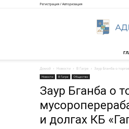
Регистрация / Авторизация
ГЛ
Домой
Новости
В Гагре
Заур Бганба о торг
Новости
В Гагре
Общество
Заур Бганба о т
мусороперераб
и долгах КБ «Га