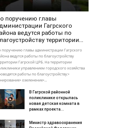
о поручению главы
дминистрации Гагрского
айона ведутся работы по
лагоустройству территории...
о поручению главы администрации Гагрского
йона ведутся работы по благоустройству
рритории Гагрской ЦРБ. На территории
оликлиники управлением городского хозяйства
оводятся работы по благоустройству:•
нирование• озеленение•...
В Гагрской районной
поликлинике открылась
новая детская комната в
рамках проекта...
Министр здравоохранения