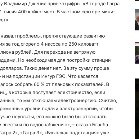
ну Владимир Джения привел цифры: «В городе Гагра
1 тысяч 400 койко-мест. В частном секторе мини-
ст».
 назвал проблемы, препятствующие развитию
я за год сгорело 4 насоса по 250 киловатт,
ллиона рублей. Для перехода на ветряную
ндцами. Но необходимая для постройки станции
 долларов. Таких денег нет. За эту сумму проще
 и на подстанции Ингур ГЭС. Что касается
далось собрать 60 % от плановых показателей. В
ц, в которые поступает электричество, если
ванные, то мы отключаем электроэнергию. Считаю,
временные уровни подачи электроэнергии, чтобы
лучае неуплаты, его можно было бы отключать
 ввести и по водоснабжению», – сказал Бганба.
Гагра 2», «Гагра 3», «Бзыпская подстанция» уже