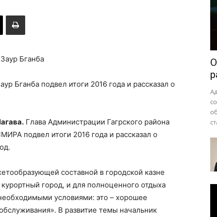
района
О
р
ур Бганба подвел итоги 2016 года и рассказал о
А
с
о
Чагава.
Глава Администрации Гагрского района
ст
МИРА подвел итоги 2016 года и рассказал о
од.
жетообразующей составной в городской казне
– курортный город, и для полноценного отдыха
необходимыми условиями: это – хорошее
обслуживания». В развитие темы начальник