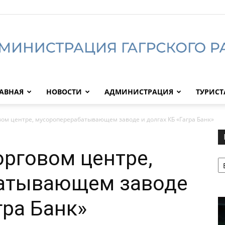
АВНАЯ
НОВОСТИ
АДМИНИСТРАЦИЯ
ТУРИС
Администрация
овом центре, мусороперерабатывающем заводе и долгах КБ «Гагра Банк»
орговом центре,
Р
Гагрского
атывающем заводе
гра Банк»