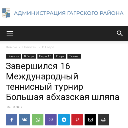
Администрация
Домой
Новости
В Гагре
Новости
В Гагре
Гагра ТВ
Спорт
Теннис
Гагрского
Завершился 16
Международный
теннисный турнир
района
Большая абхазская шляпа
07.10.2017