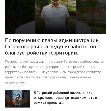
По поручению главы администрации
Гагрского района ведутся работы по
благоустройству территории...
По поручению главы администрации Гагрского района ведутся
работы по благоустройству территории Гагрской ЦРБ. На
территории поликлиники управлением городского хозяйства
проводятся работы по благоустройству:• зонирование•
озеленение•...
В Гагрской районной поликлинике
открылась новая детская комната в
рамках проекта...