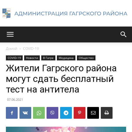
Администрация
Домой
COVID-19
COVID-19
Новости
В Гагре
Медицина
Общество
Гагрского
Жители Гагрского района
могут сдать бесплатный
тест на антитела
района
07.06.2021