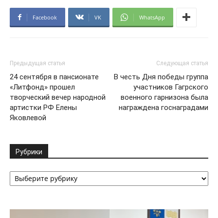
Facebook
VK
WhatsApp
Предыдущая статья
Следующая статья
24 сентября в пансионате
В честь Дня победы группа
«Литфонд» прошел
участников Гагрского
творческий вечер народной
военного гарнизона была
артистки РФ Елены
награждена госнаградами
Яковлевой
Рубрики
Рубрики