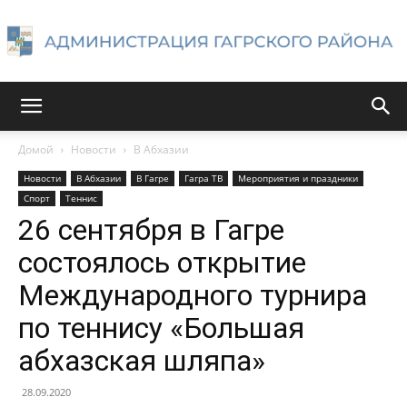
Администрация
Домой
Новости
В Абхазии
Новости
В Абхазии
В Гагре
Гагра ТВ
Мероприятия и праздники
Гагрского
Спорт
Теннис
26 сентября в Гагре
состоялось открытие
района
Международного турнира
по теннису «Большая
абхазская шляпа»
28.09.2020