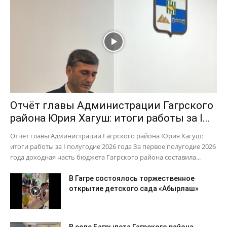
Отчёт главы Администрации Гагрского
района Юрия Хагуш: итоги работы за I...
Отчёт главы Администрации Гагрского района Юрия Хагуш:
итоги работы за I полугодие 2026 года За первое полугодие 2026
года доходная часть бюджета Гагрского района составила...
В Гагре состоялось торжественное
открытие детского сада «Абырлаш»
В селе Багрыпста Гагрского района