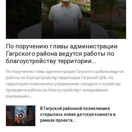
По поручению главы администрации
Гагрского района ведутся работы по
благоустройству территории...
По поручению главы администрации Гагрского района ведутся
работы по благоустройству территории Гагрской ЦРБ. На
территории поликлиники управлением городского хозяйства
проводятся работы по благоустройству:• зонирование•
озеленение•...
В Гагрской районной поликлинике
открылась новая детская комната в
рамках проекта...