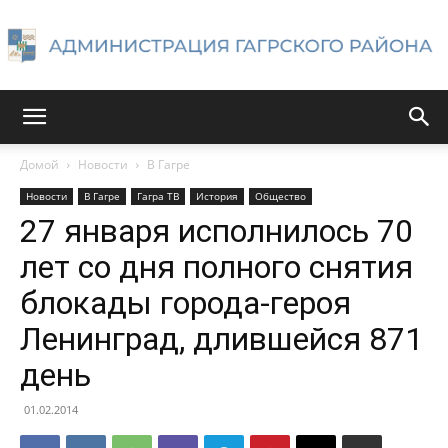
Администрация
Домой
Новости
В Гагре
Новости
В Гагре
Гагра ТВ
История
Общество
Гагрского
27 января исполнилось 70
лет со дня полного снятия
блокады города-героя
района
Ленинград, длившейся 871
день
01.02.2014