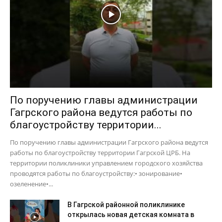
По поручению главы администрации
Гагрского района ведутся работы по
благоустройству территории...
По поручению главы администрации Гагрского района ведутся
работы по благоустройству территории Гагрской ЦРБ. На
территории поликлиники управлением городского хозяйства
проводятся работы по благоустройству:• зонирование•
озеленение•...
В Гагрской районной поликлинике
открылась новая детская комната в