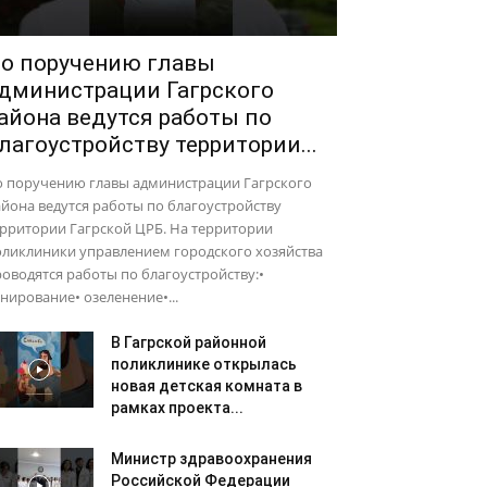
о поручению главы
дминистрации Гагрского
айона ведутся работы по
лагоустройству территории...
о поручению главы администрации Гагрского
йона ведутся работы по благоустройству
рритории Гагрской ЦРБ. На территории
оликлиники управлением городского хозяйства
оводятся работы по благоустройству:•
нирование• озеленение•...
В Гагрской районной
поликлинике открылась
новая детская комната в
рамках проекта...
Министр здравоохранения
Российской Федерации