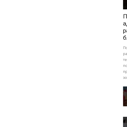
П
а
р
б
П
ра
те
п
пр
зо