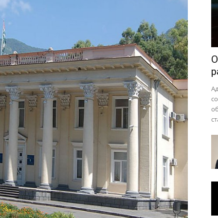
района
О
р
А
с
о
ст