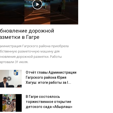
бновление дорожной
азметки в Гагре
дминистрация Гагрского района приобрела
обственную разметочную машину для
бновления дорожной разметки. Работы
артовали 31 июля.
Отчёт главы Администрации
Гагрского района Юрия
Хагуш: итоги работы за I...
В Гагре состоялось
торжественное открытие
детского сада «Абырлаш»