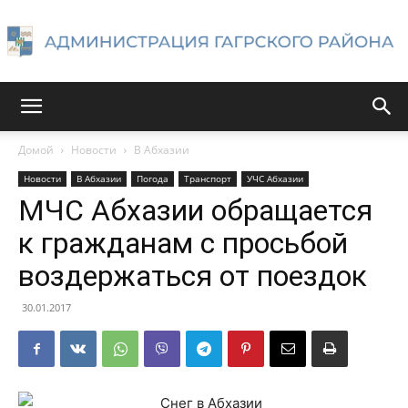
Администрация
Домой
Новости
В Абхазии
Новости
В Абхазии
Погода
Транспорт
УЧС Абхазии
Гагрского
МЧС Абхазии обращается
к гражданам с просьбой
воздержаться от поездок
района
30.01.2017