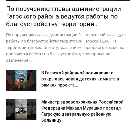
По поручению главы администрации
Гагрского района ведутся работы по
благоустройству территории...
По поручению главы администрации Гагрского района ведутся
работы по благоустройству территории Гагрской ЦРБ. На
территории поликлиники управлением городского хозяйства
проводятся работы по благоустройству:• зонирование•
озеленение•...
В Гагрской районной поликлинике
открылась новая детская комната в
рамках проекта...
Министр здравоохранения Российской
Федерации Михаил Мурашко посетил
Гагрскую центральную районную
больницу