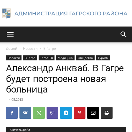
Администрация
Домой
Новости
В Гагре
Новости
В Гагре
Гагра ТВ
Медицина
Общество
Туризм
Гагрского
Александр Анкваб. В Гагре
будет построена новая
больница
района
14.05.2013
Видеоплеер
Скачать файл