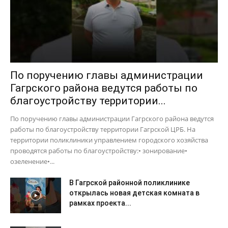
По поручению главы администрации
Гагрского района ведутся работы по
благоустройству территории...
По поручению главы администрации Гагрского района ведутся
работы по благоустройству территории Гагрской ЦРБ. На
территории поликлиники управлением городского хозяйства
проводятся работы по благоустройству:• зонирование•
озеленение•...
В Гагрской районной поликлинике
открылась новая детская комната в
рамках проекта...