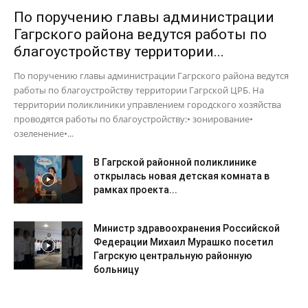
По поручению главы администрации
Гагрского района ведутся работы по
благоустройству территории...
По поручению главы администрации Гагрского района ведутся
работы по благоустройству территории Гагрской ЦРБ. На
территории поликлиники управлением городского хозяйства
проводятся работы по благоустройству:• зонирование•
озеленение•...
В Гагрской районной поликлинике
открылась новая детская комната в
рамках проекта...
Министр здравоохранения Российской
Федерации Михаил Мурашко посетил
Гагрскую центральную районную
больницу