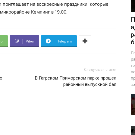
 приглашает на воскресные праздники, которые
 микрорайоне Кемпинг в 19.00.
П
а
р
б
pp
Viber
Telegram
П
ра
те
Следующая статья
п
во
В Гагрском Приморском парке прошел
пр
районный выпускной бал
зо