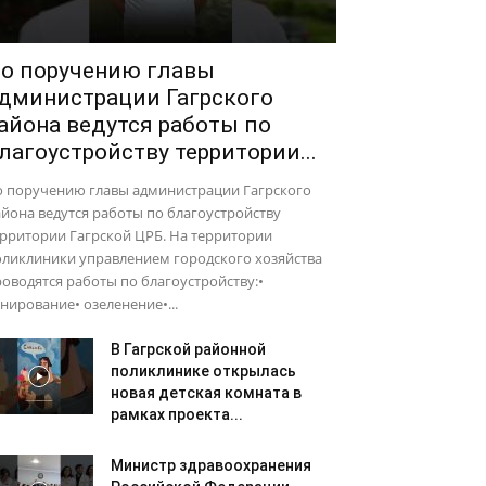
о поручению главы
дминистрации Гагрского
айона ведутся работы по
лагоустройству территории...
о поручению главы администрации Гагрского
йона ведутся работы по благоустройству
рритории Гагрской ЦРБ. На территории
оликлиники управлением городского хозяйства
оводятся работы по благоустройству:•
нирование• озеленение•...
В Гагрской районной
поликлинике открылась
новая детская комната в
рамках проекта...
Министр здравоохранения