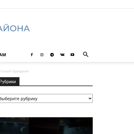
ТАМ
етский праздник
Рубрики
убрики