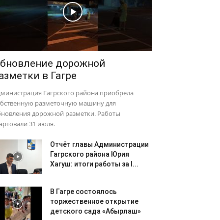
бновление дорожной
азметки в Гагре
дминистрация Гагрского района приобрела
обственную разметочную машину для
бновления дорожной разметки. Работы
артовали 31 июля.
Отчёт главы Администрации
Гагрского района Юрия
Хагуш: итоги работы за I...
В Гагре состоялось
торжественное открытие
детского сада «Абырлаш»