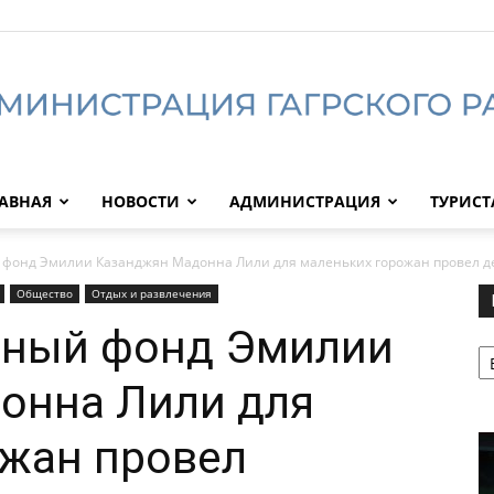
АВНАЯ
НОВОСТИ
АДМИНИСТРАЦИЯ
ТУРИС
Администрация
 фонд Эмилии Казанджян Мадонна Лили для маленьких горожан провел д
Общество
Отдых и развлечения
ьный фонд Эмилии
Р
Гагрского
онна Лили для
ожан провел