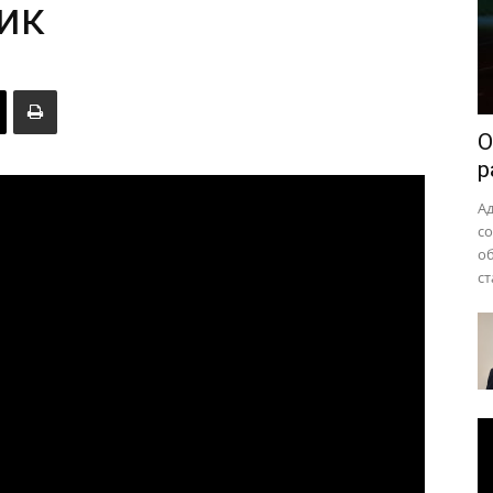
ик
района
О
р
А
с
о
ст