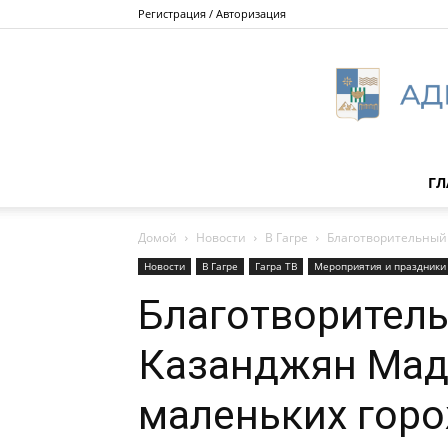
Регистрация / Авторизация
ГЛ
Домой
Новости
В Гагре
Благотворительный
Новости
В Гагре
Гагра ТВ
Мероприятия и праздники
Благотворител
Казанджян Мад
маленьких гор