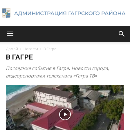
Администрация
Домой
Новости
В Гагре
В ГАГРЕ
Гагрского
Последние события в Гагре
.
Новости города,
видеорепортажи телеканала «Гагра ТВ»
района