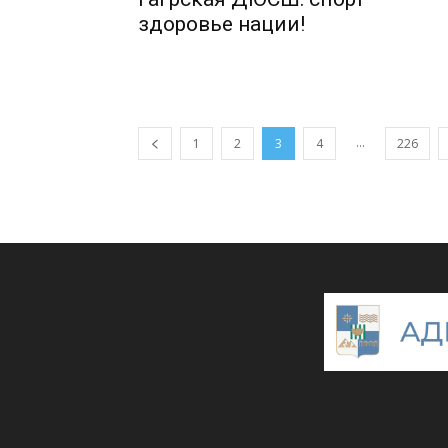
здоровье нации!
...
1
2
3
4
226