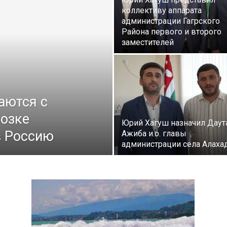
района
коллективу аппарата
администрации Гагрского
Района первого и второго
заместителей
аются с
озке
Юрий Хагуш назначил Даут
в Россию
Ажиба и.о. главы
администрации села Алаха