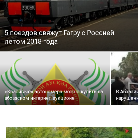
5 поездов свяжут Гагру с Россией
летом 2018 года
«Красивые» автономера можно купить на
В Абхази
абхазском интернет-аукционе
нарушени