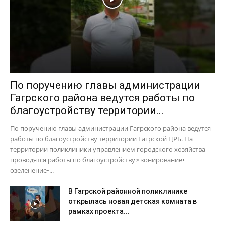
По поручению главы администрации
Гагрского района ведутся работы по
благоустройству территории...
По поручению главы администрации Гагрского района ведутся
работы по благоустройству территории Гагрской ЦРБ. На
территории поликлиники управлением городского хозяйства
проводятся работы по благоустройству:• зонирование•
озеленение•...
В Гагрской районной поликлинике
открылась новая детская комната в
рамках проекта...