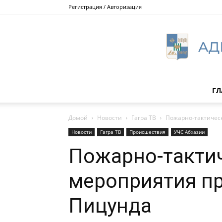
Регистрация / Авторизация
ГЛ
Домой
Новости
Гагра ТВ
Пожарно-тактичес
Новости
Гагра ТВ
Происшествия
УЧС Абхазии
Пожарно-такти
мероприятия пр
Пицунда