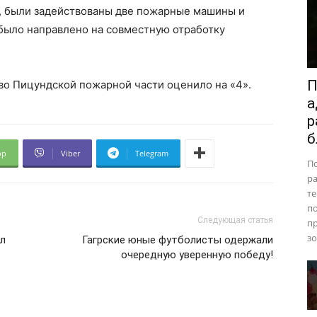
у, были задействованы две пожарные машины и
было направлено на совместную отработку
П
во Пицундской пожарной части оценило на «4».
а
р
б
pp
Viber
Telegram
П
ра
те
п
Следующая статья
пр
зо
ел
Гагрские юные футболисты одержали
очередную уверенную победу!