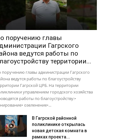
о поручению главы
дминистрации Гагрского
айона ведутся работы по
лагоустройству территории...
о поручению главы администрации Гагрского
йона ведутся работы по благоустройству
рритории Гагрской ЦРБ. На территории
оликлиники управлением городского хозяйства
оводятся работы по благоустройству:•
нирование• озеленение•...
В Гагрской районной
поликлинике открылась
новая детская комната в
рамках проекта...