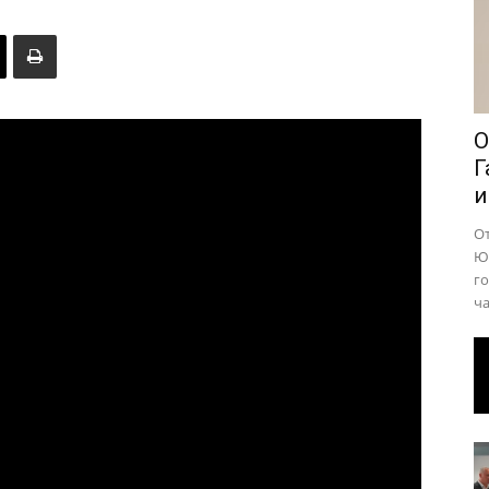
района
О
Г
и
О
Юр
го
ча