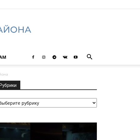
ТАМ
йона
Рубрики
убрики