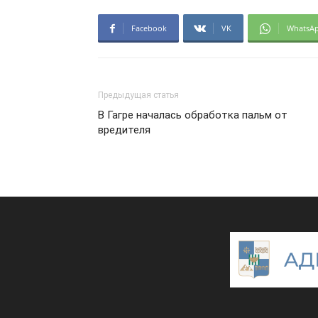
Facebook
VK
WhatsA
Предыдущая статья
В Гагре началась обработка пальм от
вредителя