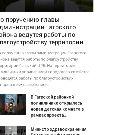
о поручению главы
дминистрации Гагрского
айона ведутся работы по
лагоустройству территории...
о поручению главы администрации Гагрского
йона ведутся работы по благоустройству
рритории Гагрской ЦРБ. На территории
оликлиники управлением городского хозяйства
оводятся работы по благоустройству:•
нирование• озеленение•...
В Гагрской районной
поликлинике открылась
новая детская комната в
рамках проекта...
Министр здравоохранения