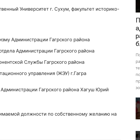
твенный Университет г. Сухум, факультет историко-
П
а
р
ризму Администрации Гагрского района
б
 отдела Администрации Гагрского района
П
ра
онентской Службы Гагрского района
те
тационного управления (ЖЭУ) г.Гагра
п
пр
зо
ы Администрации Гагрского района Хагуш Юрий
нимаемой должности по собственному желанию на