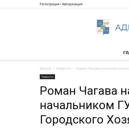
Регистрация / Авторизация
ГЛ
Домой
Новости
Роман Чагава назначен начал
Новости
Роман Чагава н
начальником Г
Городского Хоз