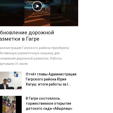
бновление дорожной
азметки в Гагре
дминистрация Гагрского района приобрела
обственную разметочную машину для
бновления дорожной разметки. Работы
артовали 31 июля.
Отчёт главы Администрации
Гагрского района Юрия
Хагуш: итоги работы за I...
В Гагре состоялось
торжественное открытие
детского сада «Абырлаш»