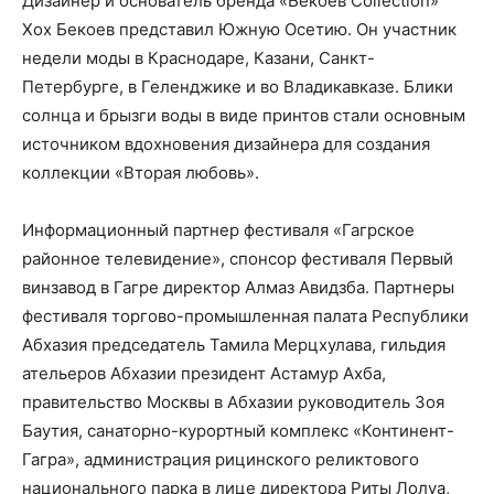
Дизайнер и основатель бренда «Бекоев Collection»
Хох Бекоев представил Южную Осетию. Он участник
недели моды в Краснодаре, Казани, Санкт-
Петербурге, в Геленджике и во Владикавказе. Блики
солнца и брызги воды в виде принтов стали основным
источником вдохновения дизайнера для создания
коллекции «Вторая любовь».
Информационный партнер фестиваля «Гагрское
районное телевидение», спонсор фестиваля Первый
винзавод в Гагре директор Алмаз Авидзба. Партнеры
фестиваля торгово-промышленная палата Республики
Абхазия председатель Тамила Мерцхулава, гильдия
ательеров Абхазии президент Астамур Ахба,
правительство Москвы в Абхазии руководитель Зоя
Баутия, санаторно-курортный комплекс «Континент-
Гагра», администрация рицинского реликтового
национального парка в лице директора Риты Лолуа,