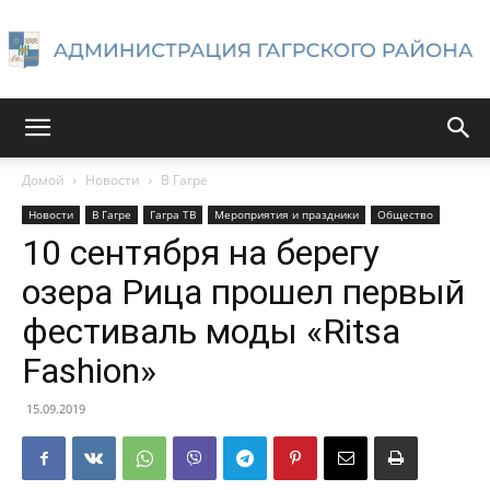
Администрация
Домой
Новости
В Гагре
Новости
В Гагре
Гагра ТВ
Мероприятия и праздники
Общество
Гагрского
10 сентября на берегу
озера Рица прошел первый
фестиваль моды «Ritsa
района
Fashion»
15.09.2019