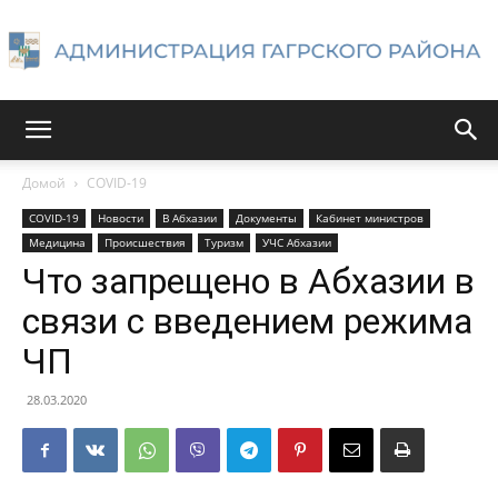
Администрация
Домой
COVID-19
COVID-19
Новости
В Абхазии
Документы
Кабинет министров
Гагрского
Медицина
Происшествия
Туризм
УЧС Абхазии
Что запрещено в Абхазии в
связи с введением режима
района
ЧП
28.03.2020