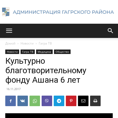
Администрация
Домой
Новости
Гагра ТВ
Новости
Гагра ТВ
Медицина
Общество
Гагрского
Культурно
благотворительному
фонду Ашана 6 лет
района
16.11.2017