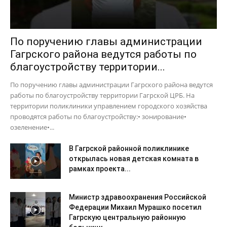
По поручению главы администрации
Гагрского района ведутся работы по
благоустройству территории...
По поручению главы администрации Гагрского района ведутся
работы по благоустройству территории Гагрской ЦРБ. На
территории поликлиники управлением городского хозяйства
проводятся работы по благоустройству:• зонирование•
озеленение•...
В Гагрской районной поликлинике
открылась новая детская комната в
рамках проекта...
Министр здравоохранения Российской
Федерации Михаил Мурашко посетил
Гагрскую центральную районную