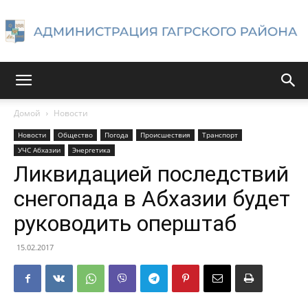
Администрация
Домой
Новости
Новости
Общество
Погода
Происшествия
Транспорт
Гагрского
УЧС Абхазии
Энергетика
Ликвидацией последствий
снегопада в Абхазии будет
района
руководить оперштаб
15.02.2017