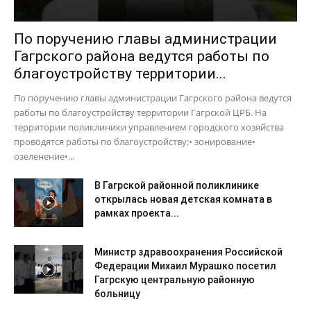
По поручению главы администрации
Гагрского района ведутся работы по
благоустройству территории...
По поручению главы администрации Гагрского района ведутся
работы по благоустройству территории Гагрской ЦРБ. На
территории поликлиники управлением городского хозяйства
проводятся работы по благоустройству:• зонирование•
озеленение•...
В Гагрской районной поликлинике
открылась новая детская комната в
рамках проекта...
Министр здравоохранения Российской
Федерации Михаил Мурашко посетил
Гагрскую центральную районную
больницу