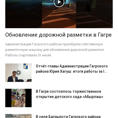
Обновление дорожной разметки в Гагре
Администрация Гагрского района приобрела собственную
разметочную машину для обновления дорожной разметки.
Работы стартовали 31 июля.
Отчёт главы Администрации Гагрского
района Юрия Хагуш: итоги работы за I...
В Гагре состоялось торжественное
открытие детского сада «Абырлаш»
В селе Багрыпста Гагрского района