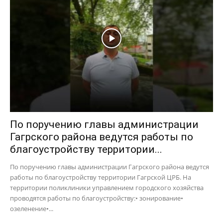
По поручению главы администрации
Гагрского района ведутся работы по
благоустройству территории...
По поручению главы администрации Гагрского района ведутся
работы по благоустройству территории Гагрской ЦРБ. На
территории поликлиники управлением городского хозяйства
проводятся работы по благоустройству:• зонирование•
озеленение•...