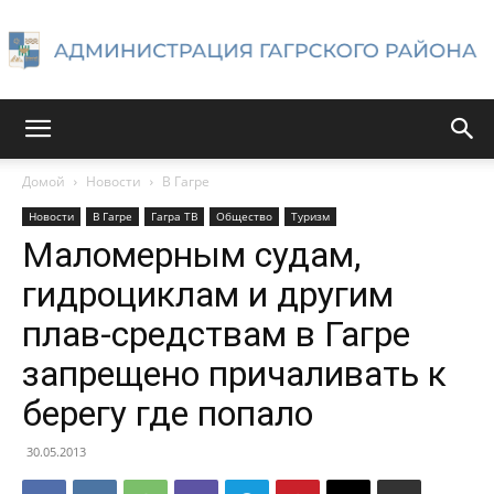
Администрация
Домой
Новости
В Гагре
Новости
В Гагре
Гагра ТВ
Общество
Туризм
Гагрского
Маломерным судам,
гидроциклам и другим
плав-средствам в Гагре
района
запрещено причаливать к
берегу где попало
30.05.2013