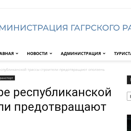
АВНАЯ
НОВОСТИ
АДМИНИСТРАЦИЯ
ТУРИС
Администрация
еспубликанской трассы строители предотвращают оползень
ранспорт
ре республиканской
Р
Гагрского
ели предотвращают