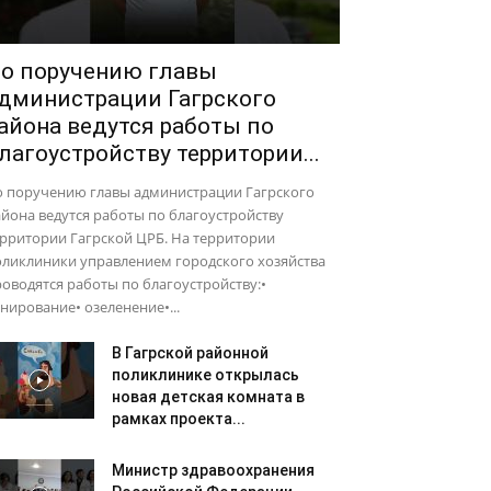
о поручению главы
дминистрации Гагрского
айона ведутся работы по
лагоустройству территории...
о поручению главы администрации Гагрского
йона ведутся работы по благоустройству
рритории Гагрской ЦРБ. На территории
оликлиники управлением городского хозяйства
оводятся работы по благоустройству:•
нирование• озеленение•...
В Гагрской районной
поликлинике открылась
новая детская комната в
рамках проекта...
Министр здравоохранения