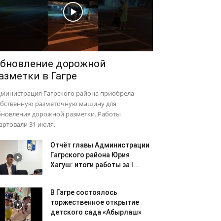
бновление дорожной
азметки в Гагре
дминистрация Гагрского района приобрела
обственную разметочную машину для
бновления дорожной разметки. Работы
артовали 31 июля.
Отчёт главы Администрации
Гагрского района Юрия
Хагуш: итоги работы за I...
В Гагре состоялось
торжественное открытие
детского сада «Абырлаш»