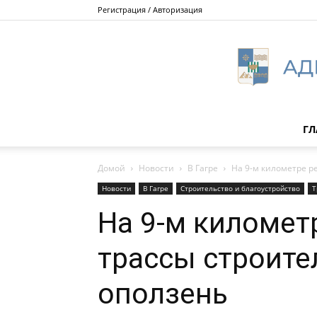
Регистрация / Авторизация
ГЛ
Домой
Новости
В Гагре
На 9-м километре р
Новости
В Гагре
Строительство и благоустройство
Т
На 9-м километ
трассы строит
оползень