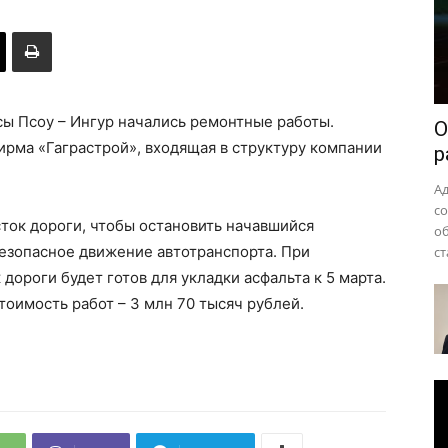
района
ы Псоу – Ингур начались ремонтные работы.
О
рма «Гаграстрой», входящая в структуру компании
р
А
с
ток дороги, чтобы остановить начавшийся
о
безопасное движение автотранспорта. При
ст
ороги будет готов для укладки асфальта к 5 марта.
тоимость работ – 3 млн 70 тысяч рублей.