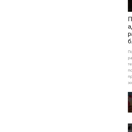
П
а
р
б
П
ра
те
п
пр
зо