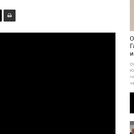
района
О
Г
и
О
Юр
го
ча