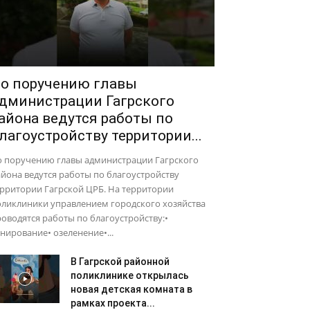
о поручению главы
дминистрации Гагрского
айона ведутся работы по
лагоустройству территории...
о поручению главы администрации Гагрского
йона ведутся работы по благоустройству
рритории Гагрской ЦРБ. На территории
оликлиники управлением городского хозяйства
оводятся работы по благоустройству:•
нирование• озеленение•...
В Гагрской районной
поликлинике открылась
новая детская комната в
рамках проекта...