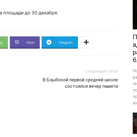
а площади до 30 декабря.
П
pp
Viber
Telegram
а
р
б
П
Следующая статья
ра
В Бзыбской первой средней школе
те
состоялся вечер памяти
п
пр
зо