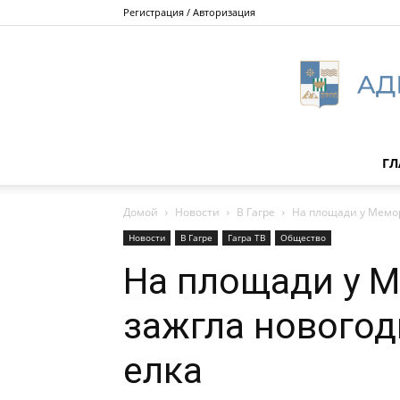
Регистрация / Авторизация
ГЛ
Домой
Новости
В Гагре
На площади у Мемор
Новости
В Гагре
Гагра ТВ
Общество
На площади у 
зажгла новогод
елка