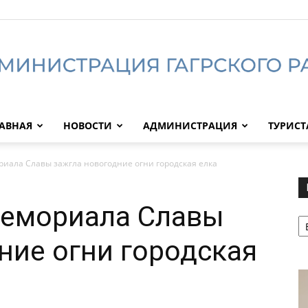
АВНАЯ
НОВОСТИ
АДМИНИСТРАЦИЯ
ТУРИС
Администрация
иала Славы зажгла новогодние огни городская елка
Мемориала Славы
Р
Гагрского
ние огни городская