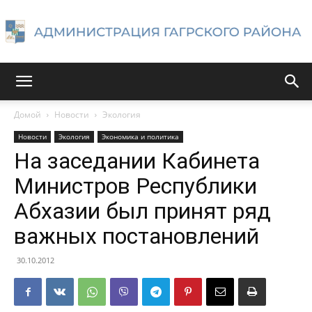
Администрация
Домой
Новости
Экология
Новости
Экология
Экономика и политика
Гагрского
На заседании Кабинета
Министров Республики
Абхазии был принят ряд
района
важных постановлений
30.10.2012