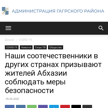
Администрация
Домой
COVID-19
COVID-19
Новости
Гагра ТВ
Общество
Гагрского
Наши соотечественники в
других странах призывают
жителей Абхазии
района
соблюдать меры
безопасности
05.04.2020