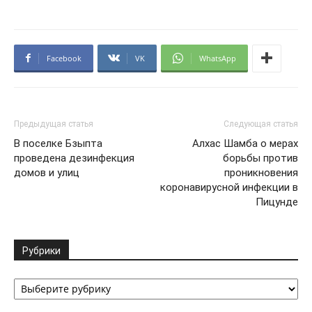
Facebook
VK
WhatsApp
Предыдущая статья
Следующая статья
В поселке Бзыпта
Алхас Шамба о мерах
проведена дезинфекция
борьбы против
домов и улиц
проникновения
коронавирусной инфекции в
Пицунде
Рубрики
Рубрики