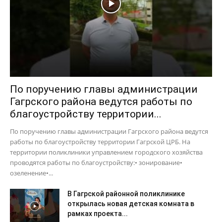
По поручению главы администрации
Гагрского района ведутся работы по
благоустройству территории...
По поручению главы администрации Гагрского района ведутся
работы по благоустройству территории Гагрской ЦРБ. На
территории поликлиники управлением городского хозяйства
проводятся работы по благоустройству:• зонирование•
озеленение•...
В Гагрской районной поликлинике
открылась новая детская комната в
рамках проекта...