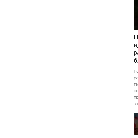
П
а
р
б
П
ра
те
п
пр
зо