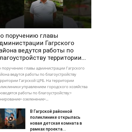
о поручению главы
дминистрации Гагрского
айона ведутся работы по
лагоустройству территории...
о поручению главы администрации Гагрского
йона ведутся работы по благоустройству
рритории Гагрской ЦРБ. На территории
оликлиники управлением городского хозяйства
оводятся работы по благоустройству:•
нирование• озеленение•...
В Гагрской районной
поликлинике открылась
новая детская комната в
рамках проекта...