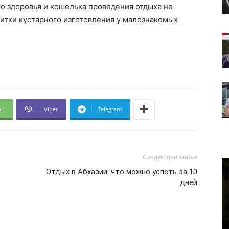
го здоровья и кошелька проведения отдыха не
итки кустарного изготовления у малознакомых
pp
Viber
Telegram
Следующая статья
Отдых в Абхазии: что можно успеть за 10
дней