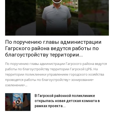
По поручению главы администрации
Гагрского района ведутся работы по
благоустройству территории...
По поручению главы администрации Гагрского района ведутся
работы по благоустройству территории Гагрской ЦРБ. На
территории поликлиники управлением городского хозяйства
проводятся работы по благоустройству:• зонирование•
озеленение•...
В Гагрской районной поликлинике
открылась новая детская комната в
рамках проекта...