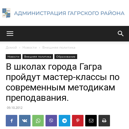
Администрация
Домой
Новости
Внешняя политика
Новости
Внешняя политика
Образование
Гагрского
В школах города Гагра
пройдут мастер-классы по
современным методикам
района
преподавания.
09.10.2012