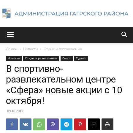
Администрация
Домой
Новости
Отдых и развлечения
Новости
Отдых и развлечения
Спорт
Туризм
Гагрского
В спортивно-
развлекательном центре
«Сфера» новые акции с 10
района
октября!
09.10.2012