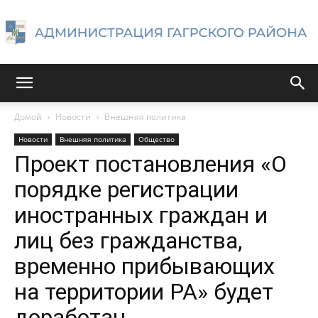
Администрация
Домой
Новости
Внешняя политика
Новости
Внешняя политика
Общество
Гагрского
Проект постановления «О
порядке регистрации
иностранных граждан и
района
лиц без гражданства,
временно прибывающих
на территории РА» будет
доработан