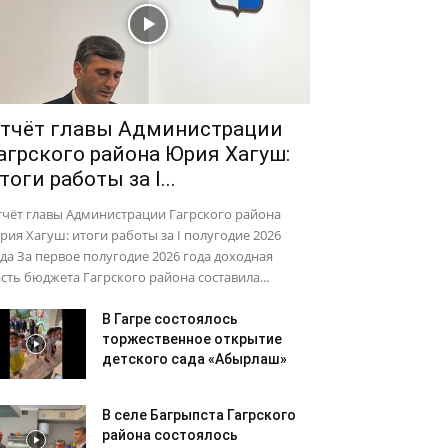
тчёт главы Администрации
агрского района Юрия Хагуш:
тоги работы за I...
тчёт главы Администрации Гагрского района
ия Хагуш: итоги работы за I полугодие 2026
да За первое полугодие 2026 года доходная
сть бюджета Гагрского района составила...
В Гагре состоялось
торжественное открытие
детского сада «Абырлаш»
В селе Багрыпста Гагрского
района состоялось