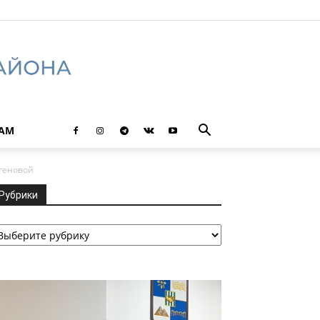
ТАМ
ргеновой
Рубрики
убрики