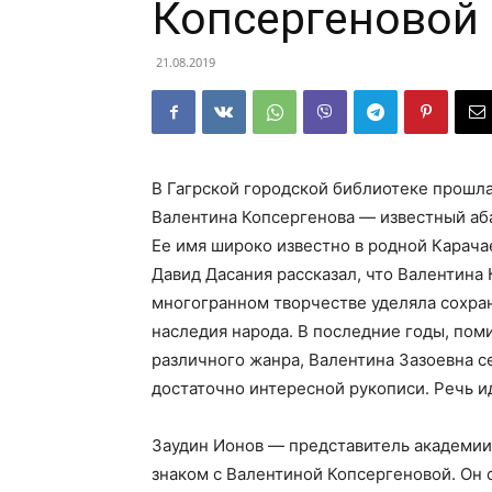
Копсергеновой
21.08.2019
В Гагрской городской библиотеке прошла
Валентина Копсергенова — известный аба
Ее имя широко известно в родной Карача
Давид Дасания рассказал, что Валентина
многогранном творчестве уделяла сохра
наследия народа. В последние годы, по
различного жанра, Валентина Зазоевна с
достаточно интересной рукописи. Речь и
Заудин Ионов — представитель академии 
знаком с Валентиной Копсергеновой. Он с