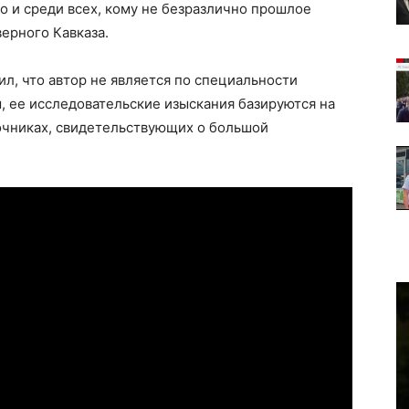
о и среди всех, кому не безразлично прошлое
ерного Кавказа.
л, что автор не является по специальности
 ее исследовательские изыскания базируются на
очниках, свидетельствующих о большой