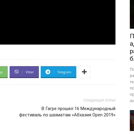
П
а
р
б
П
pp
Viber
Telegram
ра
те
п
пр
зо
Следующая статья
В Гагре прошел 16 Международный
фестиваль по шахматам «Абхазия Open 2019»