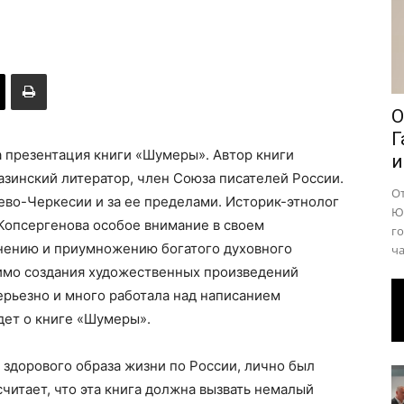
района
О
Г
 презентация книги «Шумеры». Автор книги
и
зинский литератор, член Союза писателей России.
О
ево-Черкесии и за ее пределами. Историк-этнолог
Юр
 Копсергенова особое внимание в своем
го
нению и приумножению богатого духовного
ча
мимо создания художественных произведений
ерьезно и много работала над написанием
дет о книге «Шумеры».
здорового образа жизни по России, лично был
читает, что эта книга должна вызвать немалый