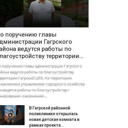
о поручению главы
дминистрации Гагрского
айона ведутся работы по
лагоустройству территории...
о поручению главы администрации Гагрского
йона ведутся работы по благоустройству
рритории Гагрской ЦРБ. На территории
оликлиники управлением городского хозяйства
оводятся работы по благоустройству:•
нирование• озеленение•...
В Гагрской районной
поликлинике открылась
новая детская комната в
рамках проекта...