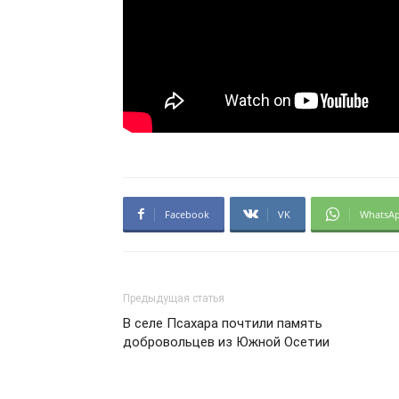
Facebook
VK
WhatsA
Предыдущая статья
В селе Псахара почтили память
добровольцев из Южной Осетии