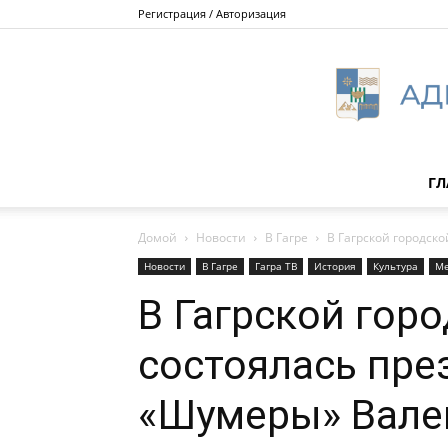
Регистрация / Авторизация
ГЛ
Домой
Новости
В Гагре
В Гагрской городск
Новости
В Гагре
Гагра ТВ
История
Культура
Ме
В Гагрской гор
состоялась пре
«Шумеры» Вале