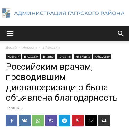
Администрация
Домой
Новости
В Абхазии
Новости
В Абхазии
В Гагре
Гагра ТВ
Медицина
Общество
Гагрского
Российским врачам,
проводившим
диспансеризацию была
района
объявлена благодарность
15.06.2019