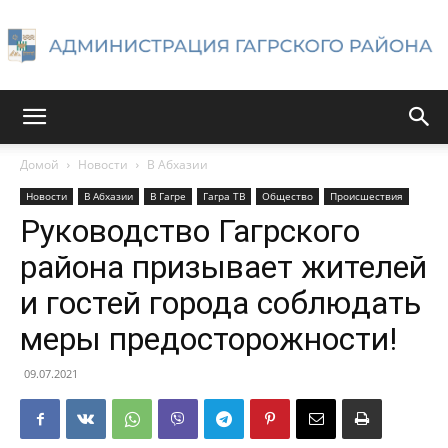
Администрация
Домой
Новости
В Абхазии
Новости
В Абхазии
В Гагре
Гагра ТВ
Общество
Происшествия
Гагрского
Руководство Гагрского
района призывает жителей
и гостей города соблюдать
района
меры предосторожности!
09.07.2021