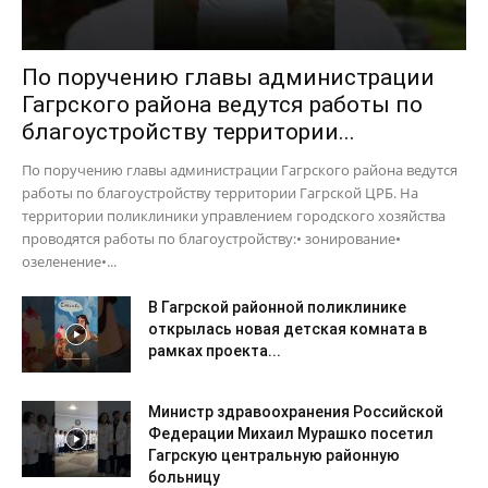
По поручению главы администрации
Гагрского района ведутся работы по
благоустройству территории...
По поручению главы администрации Гагрского района ведутся
работы по благоустройству территории Гагрской ЦРБ. На
территории поликлиники управлением городского хозяйства
проводятся работы по благоустройству:• зонирование•
озеленение•...
В Гагрской районной поликлинике
открылась новая детская комната в
рамках проекта...
Министр здравоохранения Российской
Федерации Михаил Мурашко посетил
Гагрскую центральную районную
больницу