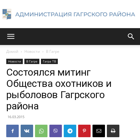
Администрация
Домой
Новости
В Гагре
Новости
В Гагре
Гагра ТВ
Гагрского
Состоялся митинг
Общества охотников и
рыболовов Гагрского
района
района
16.03.2015