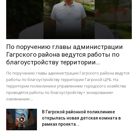
По поручению главы администрации
Гагрского района ведутся работы по
благоустройству территории...
По поручению главы администрации Гагрского района ведутся
работы по благоустройству территории Гагрской ЦРБ. На
территории поликлиники управлением городского хозяйства
проводятся работы по благоустройству:• зонирование•
озеленение•...
В Гагрской районной поликлинике
открылась новая детская комната в
рамках проекта...