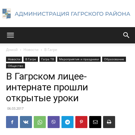
Администрация
Домой
Новости
В Гагре
Новости
В Гагре
Гагра ТВ
Мероприятия и праздники
Образование
Гагрского
Общество
В Гагрском лицее-
интернате прошли
района
открытые уроки
06.03.2017