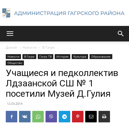
Администрация
Домой
Новости
В Гагре
Новости
В Гагре
Гагра ТВ
История
Культура
Образование
Гагрского
Общество
Учащиеся и педколлектив
Лдзаанской СШ № 1
района
посетили Музей Д.Гулия
12.03.2014