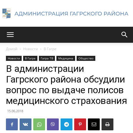
Администрация
Домой
Новости
В Гагре
Новости
В Гагре
Гагра ТВ
Медицина
Общество
Гагрского
В администрации
Гагрского района обсудили
вопрос по выдаче полисов
района
медицинского страхования
15.06.2018