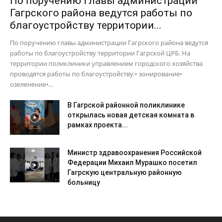
По поручению главы администрации
Гагрского района ведутся работы по
благоустройству территории...
По поручению главы администрации Гагрского района ведутся
работы по благоустройству территории Гагрской ЦРБ. На
территории поликлиники управлением городского хозяйства
проводятся работы по благоустройству:• зонирование•
озеленение•...
В Гагрской районной поликлинике
открылась новая детская комната в
рамках проекта...
Министр здравоохранения Российской
Федерации Михаил Мурашко посетил
Гагрскую центральную районную
больницу