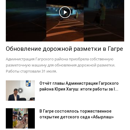
Обновление дорожной разметки в Гагре
Администрация Гагрского района приобрела собственную
разметочную машину для обновления дорожной разметки.
Работы стартовали 31 июля.
Отчёт главы Администрации Гагрского
района Юрия Хагуш: итоги работы за I...
В Гагре состоялось торжественное
открытие детского сада «Абырлаш»