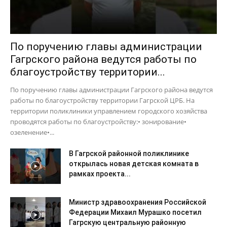
По поручению главы администрации
Гагрского района ведутся работы по
благоустройству территории...
По поручению главы администрации Гагрского района ведутся
работы по благоустройству территории Гагрской ЦРБ. На
территории поликлиники управлением городского хозяйства
проводятся работы по благоустройству:• зонирование•
озеленение•...
В Гагрской районной поликлинике
открылась новая детская комната в
рамках проекта...
Министр здравоохранения Российской
Федерации Михаил Мурашко посетил
Гагрскую центральную районную