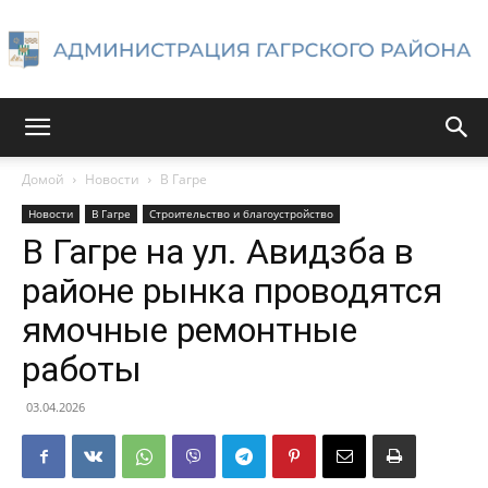
Администрация
Домой
Новости
В Гагре
Новости
В Гагре
Строительство и благоустройство
Гагрского
В Гагре на ул. Авидзба в
районе рынка проводятся
ямочные ремонтные
района
работы
03.04.2026